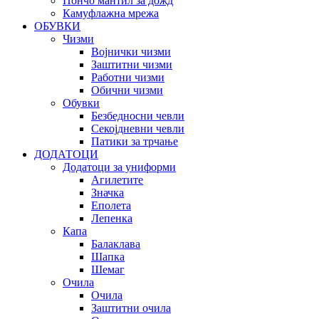
Пончо мантил за дожд
Камуфлажна мрежа
ОБУВКИ
Чизми
Војнички чизми
Заштитни чизми
Работни чизми
Обични чизми
Обувки
Безбедносни чевли
Секојдневни чевли
Патики за трчање
ДОДАТОЦИ
Додатоци за униформи
Агилетите
Значка
Еполета
Лепенка
Капа
Балаклава
Шапка
Шемаг
Очила
Очила
Заштитни очила