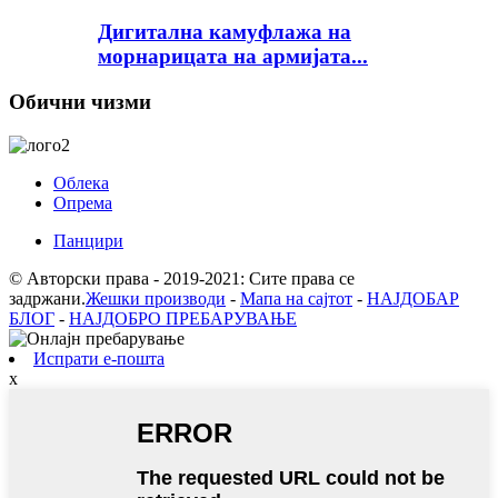
Дигитална камуфлажа на
морнарицата на армијата...
Обични чизми
Облека
Опрема
Панцири
© Авторски права - 2019-2021: Сите права се
задржани.
Жешки производи
-
Мапа на сајтот
-
НАЈДОБАР
БЛОГ
-
НАЈДОБРО ПРЕБАРУВАЊЕ
Испрати е-пошта
x