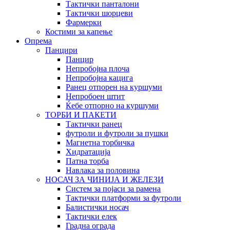
Тактички панталони
Тактички шорцеви
Фармерки
Костими за капење
Опрема
Панцири
Панцир
Непробојна плоча
Непробојна кацига
Ранец отпорен на куршуми
Непробоен штит
Ќебе отпорно на куршуми
ТОРБИ И ПАКЕТИ
Тактички ранец
футроли и футроли за пушки
Магнетна торбичка
Хидратација
Патна торба
Навлака за половина
НОСАЧ ЗА ЧИНИЈА И ЖЕЛЕЗИ
Систем за појаси за рамена
Тактички платформи за футроли
Балистички носач
Тактички елек
Градна ограда