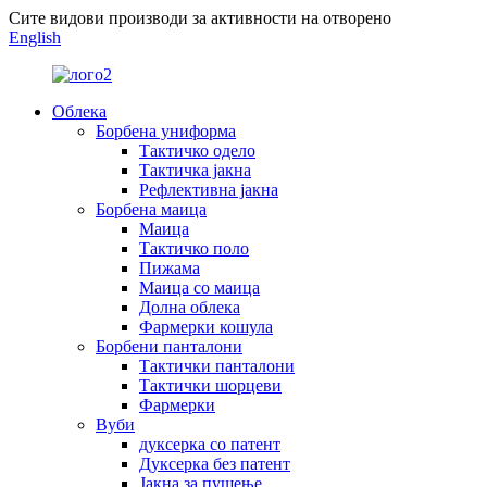
Сите видови производи за активности на отворено
English
Облека
Борбена униформа
Тактичко одело
Тактичка јакна
Рефлективна јакна
Борбена маица
Маица
Тактичко поло
Пижама
Маица со маица
Долна облека
Фармерки кошула
Борбени панталони
Тактички панталони
Тактички шорцеви
Фармерки
Вуби
дуксерка со патент
Дуксерка без патент
Јакна за пушење