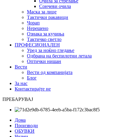
Очила за стрелање
Сончеви очила
Маска за лице
Тактички ракавици
Чорап
Нерешено
Ознака за кучиња
Тактичко светло
ПРОФЕСИОНАЛЕН
Уред за ноќно гледање
Одбрана на беспилотни летала
Оптички нишан
Вести
Вести од компанијата
Блог
За нас
Контактирајте не
ПРЕБАРУВАЈ
Дома
Производи
ОБУВКИ
Чизми