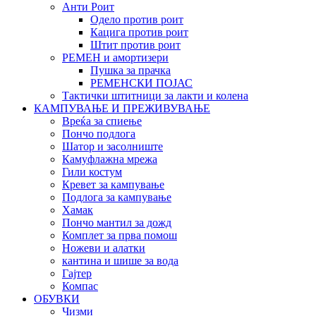
Анти Роит
Одело против роит
Кацига против роит
Штит против роит
РЕМЕН и амортизери
Пушка за прачка
РЕМЕНСКИ ПОЈАС
Тактички штитници за лакти и колена
КАМПУВАЊЕ И ПРЕЖИВУВАЊЕ
Вреќа за спиење
Пончо подлога
Шатор и засолниште
Камуфлажна мрежа
Гили костум
Кревет за кампување
Подлога за кампување
Хамак
Пончо мантил за дожд
Комплет за прва помош
Ножеви и алатки
кантина и шише за вода
Гајтер
Компас
ОБУВКИ
Чизми