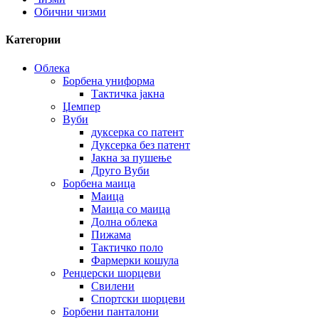
Обични чизми
Категории
Облека
Борбена униформа
Тактичка јакна
Џемпер
Вуби
дуксерка со патент
Дуксерка без патент
Јакна за пушење
Друго Вуби
Борбена маица
Маица
Маица со маица
Долна облека
Пижама
Тактичко поло
Фармерки кошула
Ренџерски шорцеви
Свилени
Спортски шорцеви
Борбени панталони