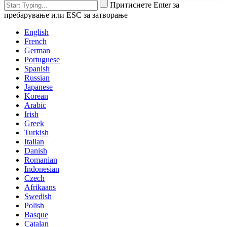
Притиснете Enter за
пребарување или ESC за затворање
English
French
German
Portuguese
Spanish
Russian
Japanese
Korean
Arabic
Irish
Greek
Turkish
Italian
Danish
Romanian
Indonesian
Czech
Afrikaans
Swedish
Polish
Basque
Catalan