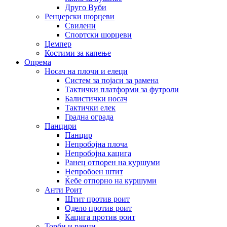
Друго Вуби
Ренџерски шорцеви
Свилени
Спортски шорцеви
Џемпер
Костими за капење
Опрема
Носач на плочи и елеци
Систем за појаси за рамена
Тактички платформи за футроли
Балистички носач
Тактички елек
Градна ограда
Панцири
Панцир
Непробојна плоча
Непробојна кацига
Ранец отпорен на куршуми
Непробоен штит
Ќебе отпорно на куршуми
Анти Роит
Штит против роит
Одело против роит
Кацига против роит
Торби и ранци