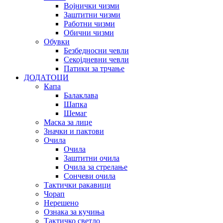
Војнички чизми
Заштитни чизми
Работни чизми
Обични чизми
Обувки
Безбедносни чевли
Секојдневни чевли
Патики за трчање
ДОДАТОЦИ
Капа
Балаклава
Шапка
Шемаг
Маска за лице
Значки и пактови
Очила
Очила
Заштитни очила
Очила за стрелање
Сончеви очила
Тактички ракавици
Чорап
Нерешено
Ознака за кучиња
Тактичко светло