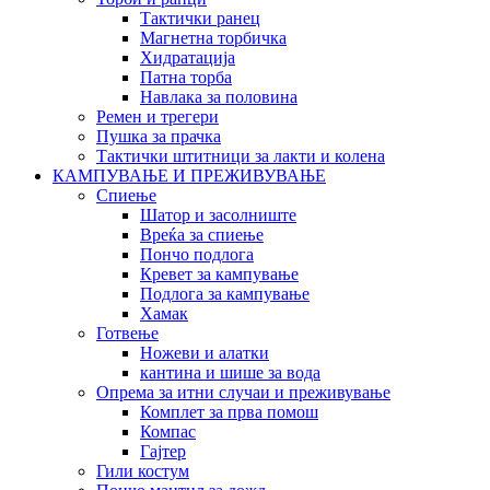
Тактички ранец
Магнетна торбичка
Хидратација
Патна торба
Навлака за половина
Ремен и трегери
Пушка за прачка
Тактички штитници за лакти и колена
КАМПУВАЊЕ И ПРЕЖИВУВАЊЕ
Спиење
Шатор и засолниште
Вреќа за спиење
Пончо подлога
Кревет за кампување
Подлога за кампување
Хамак
Готвење
Ножеви и алатки
кантина и шише за вода
Опрема за итни случаи и преживување
Комплет за прва помош
Компас
Гајтер
Гили костум